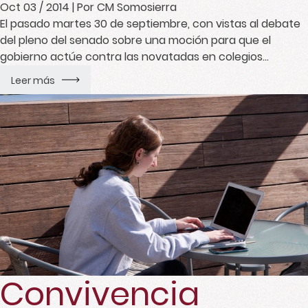
Oct 03 / 2014
| Por CM Somosierra
El pasado martes 30 de septiembre, con vistas al debate
del pleno del senado sobre una moción para que el
gobierno actúe contra las novatadas en colegios
mayores, institutos y universidades, el Colegio Mayor
Leer más
Somosierra participamos en una reunión a la que
asistieron representantes de 160 colegios mayores junto
con la asociación “No más novatadas”, […]
Convivencia