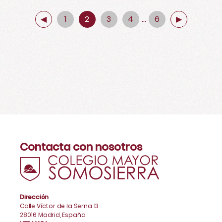
◀
1
2
3
4
…
6
▶
Contacta con nosotros
Dirección
Calle Víctor de la Serna 13
28016 Madrid, España