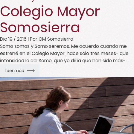
Colegio Mayor
Somosierra
Dic 19 / 2016
| Por CM Somosierra
Somo somos y Somo seremos. Me acuerdo cuando me
estrené en el Colegio Mayor, hace solo tres meses- que
intensidad la del Somo, que yo diría que han sido más-
que cada vez que escuchaba este slogan –con mucha
Leer más
mucha frecuencia- pensaba: ¿llegaré yo a sentir esto tan
de fondo como veo que lo sienten […]