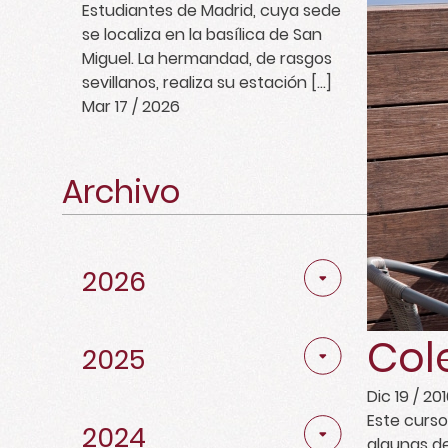
Estudiantes de Madrid, cuya sede
se localiza en la basílica de San
Miguel. La hermandad, de rasgos
sevillanos, realiza su estación […]
Mar 17 / 2026
Archivo
Abril
2
2026
Marzo
2
Noviembre
4
Noviembre
3
Diciembre
1
Col
Febrero
4
Octubre
5
2025
Octubre
3
Noviembre
5
Dic 19 / 20
Enero
1
Mayo
1
Noviembre
2
Este curso
Febrero
2
Octubre
6
2024
Diciembre
2
algunas de