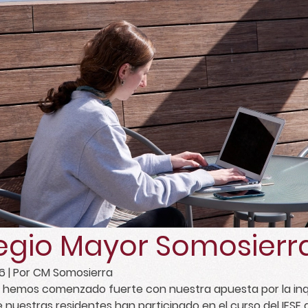
egio Mayor Somosierra 
16
| Por CM Somosierra
 hemos comenzado fuerte con nuestra apuesta por la inqui
 nuestras residentes han participado en el curso del IESE q