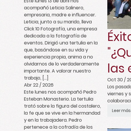
Este lunes 13 de abril nos
acompañó Leticia Salinero,
empresaria, madre e influencer.
Leticia, junto a su marido, lleva
Click 10 Fotografía, una empresa
Éxi
dedicada a la fotografía de
eventos. Dirigió una tertulia en la
"¿Q
que, basándose en su vida y
experiencia propia, anima a no
las
olvidarnos de lo verdaderamente
importante. A valorar nuestro
trabajo, […]
Oct 30 / 2
Abr 22 / 2026
Los pasado
Este lunes nos acompañó Pedro
viernes y 
Esteban Monasterio. La tertulia
colaboraci
trató sobre la figura del costalero,
Workshop "
Leer más
la fe que se vive en la hermandad
a universi
y en la trabajadera. Pedro
celebró en
pertenece a la cofradía de los