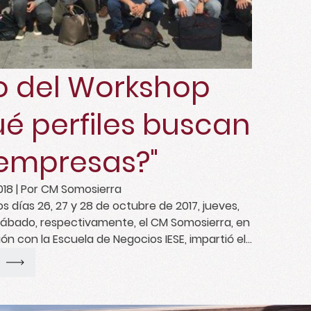
to del Workshop
ué perfiles buscan
 empresas?"
018
| Por CM Somosierra
s días 26, 27 y 28 de octubre de 2017, jueves,
sábado, respectivamente, el CM Somosierra, en
ón con la Escuela de Negocios IESE, impartió el
¿Qué perfiles buscan las empresas?" dirigido
tarios de todos los cursos. Dicho curso se
 la sede de IESE de Madrid.