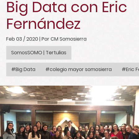
Big Data con Eric
Fernández
Feb 03 / 2020
| Por CM Somosierra
SomosSOMO
|
Tertulias
#Big Data
#colegio mayor somosierra
#Eric 