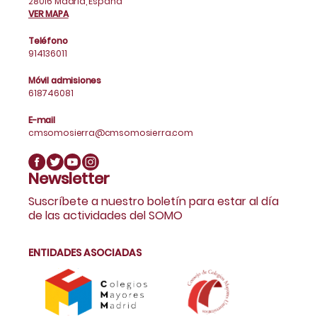
28016 Madrid, España
VER MAPA
Teléfono
914136011
Móvil admisiones
618746081
E-mail
cmsomosierra@cmsomosierra.com
Newsletter
Suscríbete a nuestro boletín para estar al día
de las actividades del SOMO
ENTIDADES ASOCIADAS