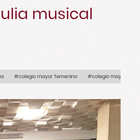
ulia musical
es
#colegio mayor femenino
#colegio mayor madr