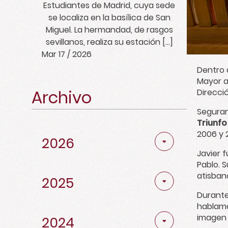
Estudiantes de Madrid, cuya sede
se localiza en la basílica de San
Miguel. La hermandad, de rasgos
sevillanos, realiza su estación […]
Mar 17 / 2026
Dentro 
Mayor 
Archivo
Direcci
Seguram
Abril
2
Triunfo
2006 y 
2026
Marzo
2
Noviembre
4
Javier 
Noviembre
3
Diciembre
1
Pablo. S
Febrero
4
atisban
Octubre
5
2025
Octubre
3
Noviembre
5
Durante
Enero
1
hablamo
Mayo
1
Noviembre
2
Febrero
2
imagen 
Octubre
6
2024
Diciembre
2