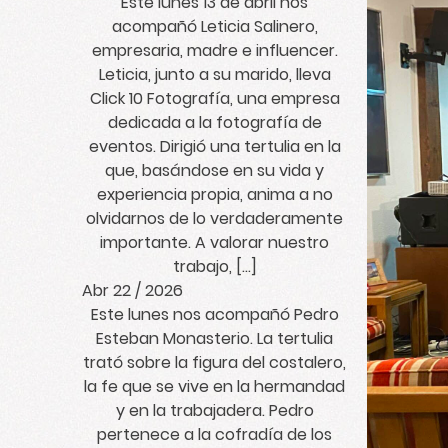
Este lunes 13 de abril nos
acompañó Leticia Salinero,
empresaria, madre e influencer.
Leticia, junto a su marido, lleva
Click 10 Fotografía, una empresa
dedicada a la fotografía de
eventos. Dirigió una tertulia en la
que, basándose en su vida y
experiencia propia, anima a no
olvidarnos de lo verdaderamente
importante. A valorar nuestro
trabajo, […]
Abr 22 / 2026
Este lunes nos acompañó Pedro
Esteban Monasterio. La tertulia
trató sobre la figura del costalero,
la fe que se vive en la hermandad
y en la trabajadera. Pedro
pertenece a la cofradía de los