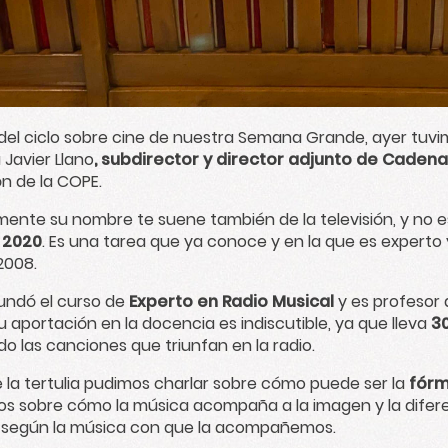
del
ciclo sobre cine de nuestra Semana Grande
, ayer tuvi
a
Javier Llano
, subdirector y director adjunto de Caden
ón de la COPE.
ente su nombre te suene también de la televisión, y no 
 2020
. Es una tarea que ya conoce y en la que es experto 
2008.
fundó el curso de
Experto en Radio Musical
y es profesor 
u aportación en la docencia es indiscutible, ya que lleva
3
do las canciones que triunfan en la radio.
 la tertulia pudimos charlar sobre cómo puede ser la
fórmu
s sobre cómo la música acompaña a la imagen y la difere
según la música con que la acompañemos.