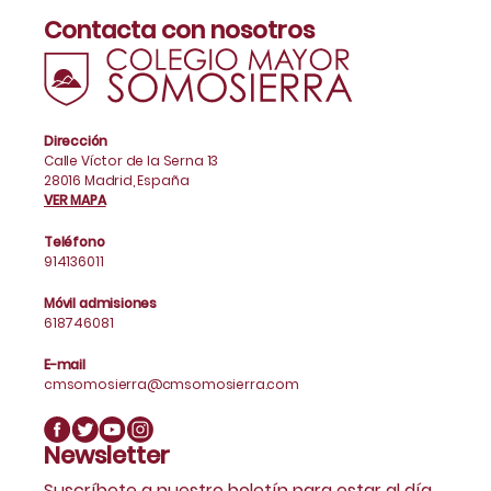
Contacta con nosotros
Dirección
Calle Víctor de la Serna 13
28016 Madrid, España
VER MAPA
Teléfono
914136011
Móvil admisiones
618746081
E-mail
cmsomosierra@cmsomosierra.com
Newsletter
Suscríbete a nuestro boletín para estar al día