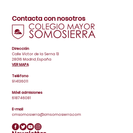
Contacta con nosotros
Dirección
Calle Víctor de la Serna 13
28016 Madrid, España
VER MAPA
Teléfono
914136011
Móvil admisiones
618746081
E-mail
cmsomosierra@cmsomosierra.com