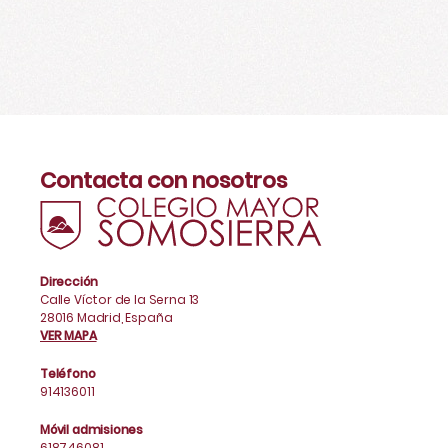
Contacta con nosotros
Dirección
Calle Víctor de la Serna 13
28016 Madrid, España
VER MAPA
Teléfono
914136011
Móvil admisiones
618746081