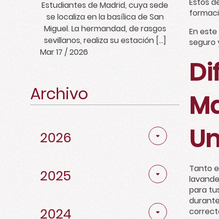
Estos d
Estudiantes de Madrid, cuya sede
formació
se localiza en la basílica de San
Miguel. La hermandad, de rasgos
En este
sevillanos, realiza su estación […]
seguro 
Mar 17 / 2026
Di
Archivo
Ma
Abril
2
Un
2026
Marzo
2
Noviembre
4
Noviembre
3
Diciembre
1
Febrero
4
Tanto e
Octubre
5
2025
Octubre
3
lavande
Noviembre
5
para tu
Enero
1
Mayo
1
durante
Noviembre
2
Febrero
2
Octubre
6
2024
correct
Diciembre
2