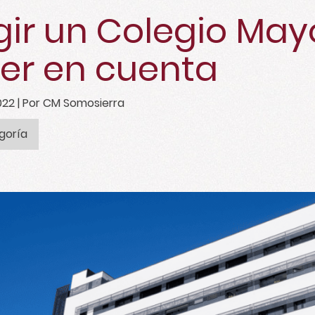
gir un Colegio May
er en cuenta
022
| Por CM Somosierra
goría