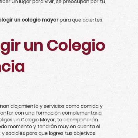
er un lugar para vivir, se preocupan por tu
legir un colegio mayor
para que aciertes
egir un Colegio
cia
onan alojamiento y servicios como comida y
de contar con una formación complementaria
Si eliges un Colegio Mayor, te acompañarán
 todo momento y tendrán muy en cuenta el
 sociales para que logres tus objetivos