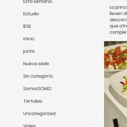
Esta semana...
La princ
lleven 
Estudio
descont
que ofr
IESE
complet
inicio
junta
Nueva sede
Sin categoría
SomosSOMO
Tertulias
Uncategorized
Viajes