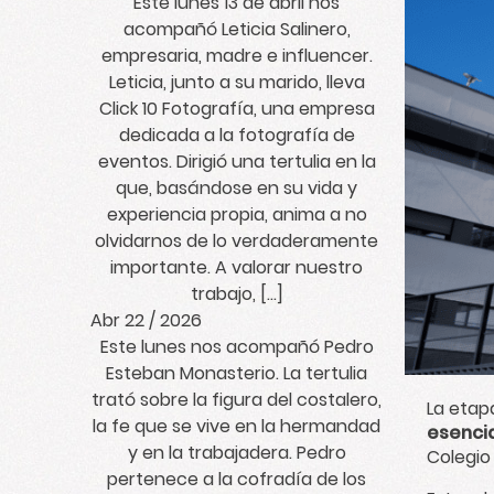
Este lunes 13 de abril nos
acompañó Leticia Salinero,
empresaria, madre e influencer.
Leticia, junto a su marido, lleva
Click 10 Fotografía, una empresa
dedicada a la fotografía de
eventos. Dirigió una tertulia en la
que, basándose en su vida y
experiencia propia, anima a no
olvidarnos de lo verdaderamente
importante. A valorar nuestro
trabajo, […]
Abr 22 / 2026
Este lunes nos acompañó Pedro
Esteban Monasterio. La tertulia
trató sobre la figura del costalero,
La etap
la fe que se vive en la hermandad
esenci
y en la trabajadera. Pedro
Colegio
pertenece a la cofradía de los