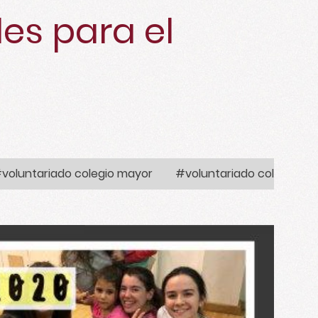
es para el
voluntariado colegio mayor
#voluntariado colegio ma