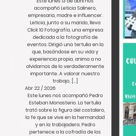
Este lunes 13 de abril nos
acompañó Leticia Salinero,
empresaria, madre e influencer.
Leticia, junto a su marido, lleva
Click 10 Fotografía, una empresa
dedicada a la fotografía de
eventos. Dirigió una tertulia en la
que, basándose en su vida y
experiencia propia, anima a no
olvidarnos de lo verdaderamente
importante. A valorar nuestro
trabajo, […]
Abr 22 / 2026
Este lunes nos acompañó Pedro
Esteban Monasterio. La tertulia
trató sobre la figura del costalero,
la fe que se vive en la hermandad
y en la trabajadera. Pedro
pertenece a la cofradía de los