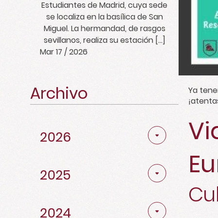
Estudiantes de Madrid, cuya sede
se localiza en la basílica de San
Miguel. La hermandad, de rasgos
sevillanos, realiza su estación […]
Mar 17 / 2026
Archivo
Ya tene
¡atenta
Abril
2
Vi
2026
Marzo
2
Noviembre
4
Noviembre
3
Diciembre
1
Eu
Febrero
4
Octubre
5
2025
Octubre
3
Noviembre
5
Cul
Enero
1
Mayo
1
Noviembre
2
Febrero
2
Octubre
6
2024
Diciembre
2