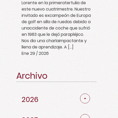
Lorente en la primeratertulia de
este nuevo cuatrimestre. Nuestro
invitado es excampeón de Europa
de golf en silla de ruedas debido a
unaccidente de coche que sufrió
en 1983 que le dejó parapléjico.
Nos dio una charlaimpactante y
llena de aprendizaje. A […]
Ene 29 / 2026
Archivo
Abril
2
2026
Marzo
2
Noviembre
4
Noviembre
3
Diciembre
1
Febrero
4