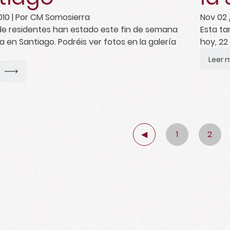
010
| Por CM Somosierra
Nov 02 
de residentes han estado este fin de semana
Esta ta
a en Santiago. Podréis ver fotos en la galería
hoy, 22
Leer 
◀
1
2