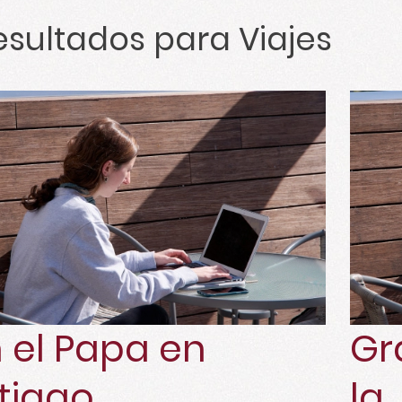
sultados para
Viajes
 el Papa en
Gr
tiago
la