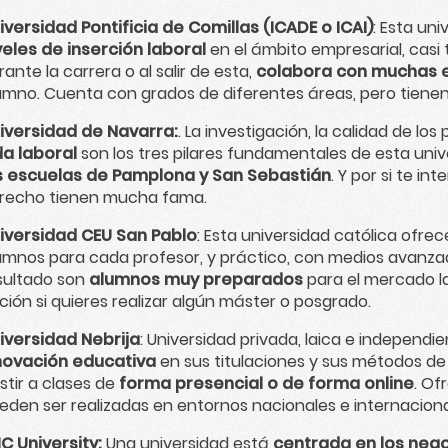
iversidad Pontificia de Comillas (ICADE o ICAI)
: Esta un
veles de inserción laboral
en el ámbito empresarial, casi
rante la carrera o al salir de esta,
colabora con muchas
umno. Cuenta con grados de diferentes áreas, pero tienen
iversidad de Navarra:
. La investigación, la calidad de los
da laboral
son los tres pilares fundamentales de esta univ
s escuelas de Pamplona y San Sebastián
. Y por si te in
recho tienen mucha fama.
iversidad CEU San Pablo
: Esta universidad católica ofre
umnos para cada profesor, y práctico, con medios avanz
sultado son
alumnos muy preparados
para el mercado l
ción si quieres realizar algún máster o posgrado.
iversidad Nebrija
: Universidad privada, laica e independi
novación educativa
en sus titulaciones y sus métodos d
istir a clases de
forma presencial o de forma online
. Of
eden ser realizadas en entornos nacionales e internaciona
IC University:
Una universidad está
centrada en los nego