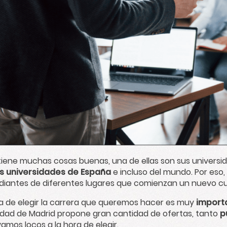
tiene muchas cosas buenas, una de ellas son sus universi
s universidades de España
e incluso del mundo. Por eso
diantes de diferentes lugares que comienzan un nuevo cu
ra de elegir la carrera que queremos hacer es muy
import
ad de Madrid propone gran cantidad de ofertas, tanto
p
vamos locos a la hora de elegir.