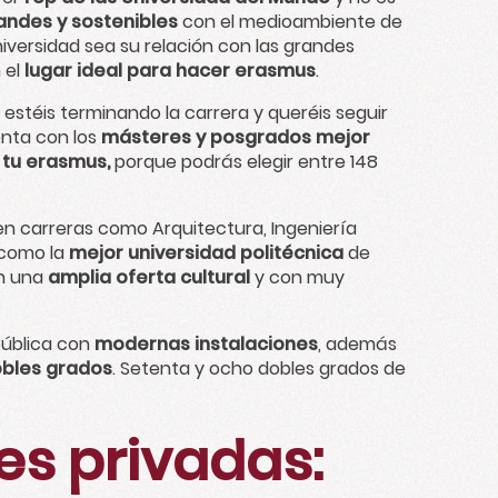
ndes y sostenibles
con el medioambiente de
iversidad sea su relación con las grandes
 el
lugar ideal para hacer erasmus
.
estéis terminando la carrera y queréis seguir
enta con los
másteres y posgrados mejor
r tu erasmus,
porque podrás elegir entre 148
 en carreras como Arquitectura, Ingeniería
 como la
mejor universidad politécnica
de
n una
amplia oferta cultural
y con muy
pública con
modernas instalaciones
, además
bles grados
. Setenta y ocho dobles grados de
es privadas: