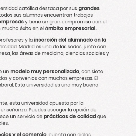
iversidad católica destaca por sus
grandes
 todos sus alumnos encuentran trabajos
 empresas
y tiene un gran compromiso con el
 mucho éxito en el á
mbito empresarial.
 profesores y la
inserción del alumnado en la
ersidad. Madrid es una de las sedes, junto con
teresa, las áreas de medicina, ciencias sociales y
ce un
modelo muy personalizado
, con siete
ados y convenios con muchas empresas. El
aboral. Esta universidad es una muy buena
ente, esta universidad apuesta por la
e enseñanza. Puedes escoger la opción de
rece un servicio de
prácticas de calidad
que
les.
cios y el comercio
, cuenta con ciclos