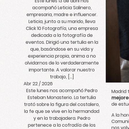
Este lunes 13 de abril nos
acompañó Leticia Salinero,
empresaria, madre e influencer.
Leticia, junto a su marido, lleva
Click 10 Fotografía, una empresa
dedicada a la fotografía de
eventos. Dirigió una tertulia en la
que, basándose en su vida y
experiencia propia, anima a no
olvidarnos de lo verdaderamente
importante. A valorar nuestro
trabajo, […]
Abr 22 / 2026
Este lunes nos acompañó Pedro
Madrid 
Esteban Monasterio. La tertulia
mejore
de estu
trató sobre la figura del costalero,
la fe que se vive en la hermandad
A la ho
y en la trabajadera. Pedro
Comunid
pertenece a la cofradía de los
nos vol