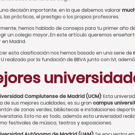
 una decisión importante, en la que debemos valorar
much
s, las prácticas, el prestigio o los propios profesores.
rmente, hemos hablado de
consejos para tu primer año d
egir un colegio mayor
.
En este artículo queremos enseñarte
r en Madrid.
cer esta clasificación nos hemos basado en una serie de
-U
realizado por la fundación de BBVA junto con IVI, ademá
jores universidad
iversidad Complutense de Madrid (UCM)
: Esta univers
a de sus mejores cualidades, es su gran
campus universit
ntón de zonas verdes, bibliotecas e instalaciones deportiva
iversitaria. Esto no es todo, además esta universidad reali
mo festivales de música, teatros y exposiciones.
iversidad Autónoma de Madrid (UAM)
: Se encuentra en