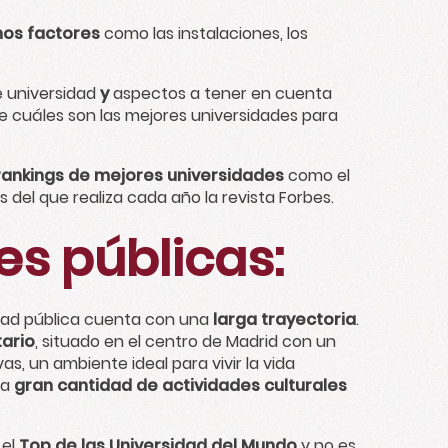
os factores
como las instalaciones, los
e universidad
y
aspectos a tener en cuenta
 cuáles son las mejores universidades para
rankings de mejores universidades
como el
s del que realiza cada año la
revista Forbes
.
es públicas:
idad pública cuenta con una
larga trayectoria
.
ario
, situado en el centro de Madrid con un
s, un ambiente ideal para vivir la vida
za
gran cantidad de actividades culturales
 el
Top de las Universidad del Mundo
y no es