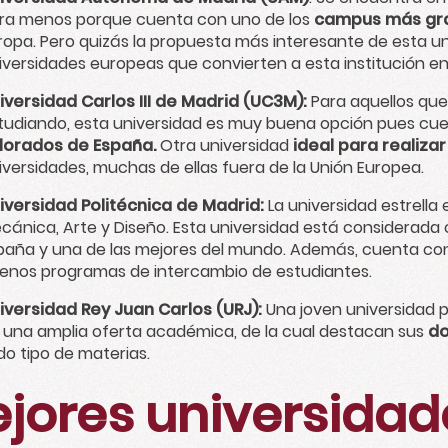
ra menos porque cuenta con uno de los
campus más gra
ropa. Pero quizás la propuesta más interesante de esta un
iversidades europeas que convierten a esta institución en
iversidad Carlos III de Madrid (UC3M):
Para aquellos que 
tudiando, esta universidad es muy buena opción pues cu
lorados de España.
Otra universidad
ideal para realiza
iversidades, muchas de ellas fuera de la Unión Europea.
iversidad Politécnica de Madrid:
La universidad estrella
cánica, Arte y Diseño. Esta universidad está considerada
paña y una de las mejores del mundo. Además, cuenta co
enos programas de intercambio de estudiantes.
iversidad Rey Juan Carlos (URJ):
Una joven universidad 
 una amplia oferta académica, de la cual destacan sus
do
do tipo de materias.
jores universidad