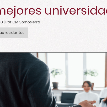
mejores universid
70
| Por CM Somosierra
las residentes