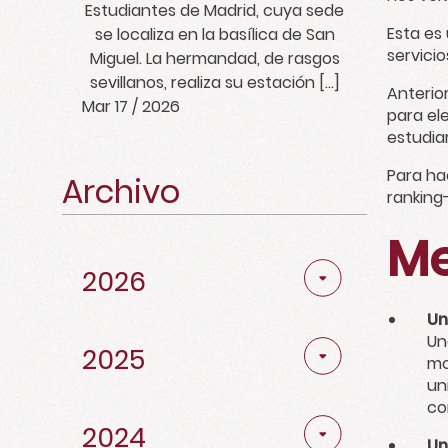
Estudiantes de Madrid, cuya sede
Esta es
se localiza en la basílica de San
servicio
Miguel. La hermandad, de rasgos
sevillanos, realiza su estación […]
Anterio
Mar 17 / 2026
para el
estudia
Para ha
Archivo
ranking
Abril
2
Me
2026
Marzo
2
Noviembre
4
Noviembre
3
Diciembre
1
Un
Un
Febrero
4
Octubre
5
2025
Octubre
3
mo
Noviembre
5
un
Enero
1
co
Mayo
1
Noviembre
2
Febrero
2
Octubre
6
2024
Diciembre
2
Un